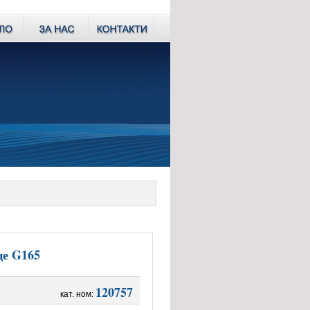
це G165
120757
кат. ном: