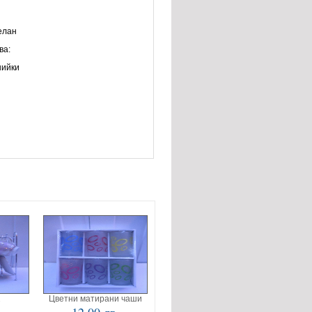
елан
ва:
нийки
2
Цветни матирани чаши