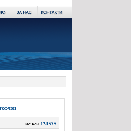
 тефлон
120575
кат. ном: