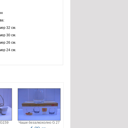
он
ва:
змер 32 см.
змер 30 см.
змер 26 см.
змер 24 см.
 G159
Чаши безалкохолно G 27