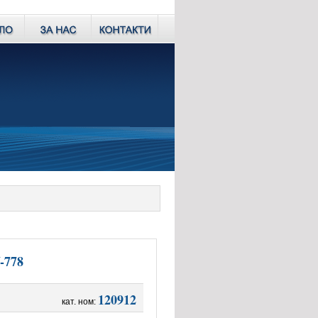
-778
120912
кат. ном: