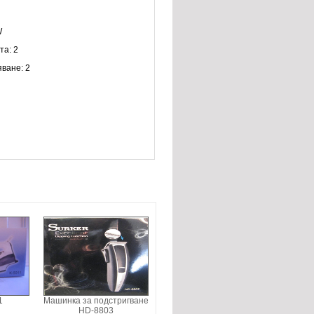
W
та: 2
яване: 2
1
Машинка за подстригване
HD-8803