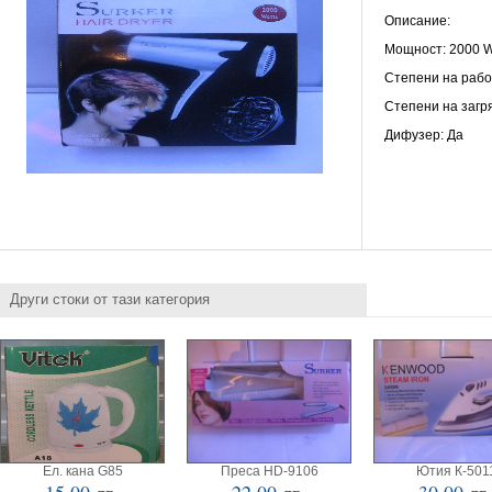
Описание:
Мощност: 2000 
Степени на рабо
Степени на загр
Дифузер: Да
Други стоки от тази категория
Ел. кана G85
Преса HD-9106
Ютия К-501