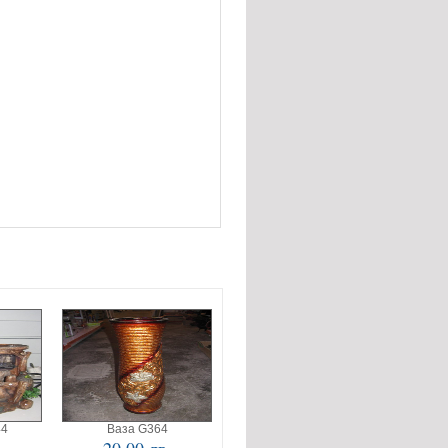
44
Ваза G364