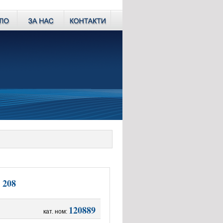
 208
120889
кат. ном: