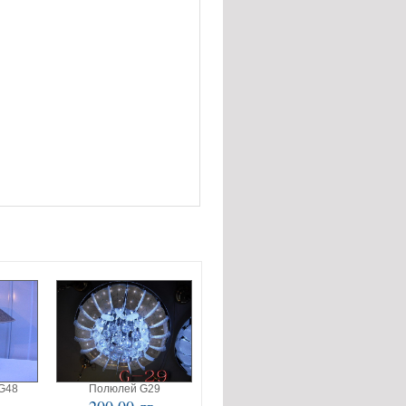
G48
Полюлей G29