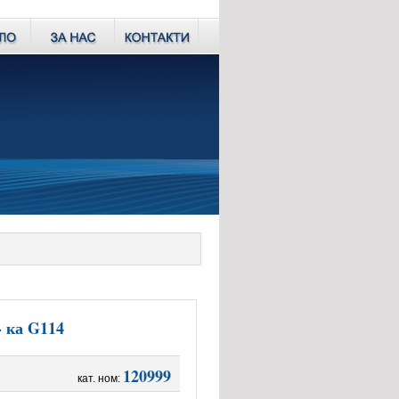
- ка G114
120999
кат. ном: