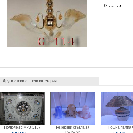
Описание:
Други стоки от тази категория
Полюлей с МР3 G187
Резервни стъкла за
Нощна лампа 
полюлеи