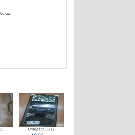
 60 см.
15
Огледало G212