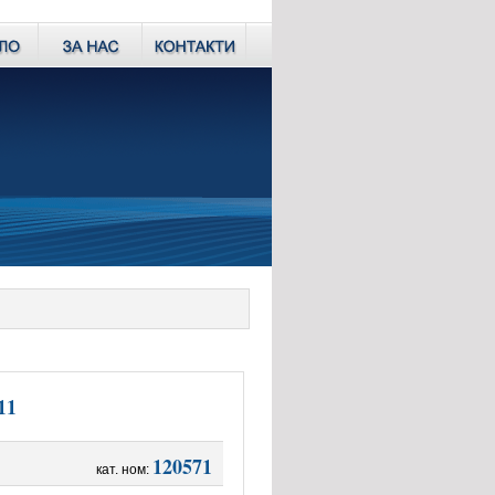
11
120571
кат. ном: