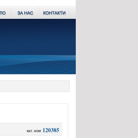
120385
кат. ном: