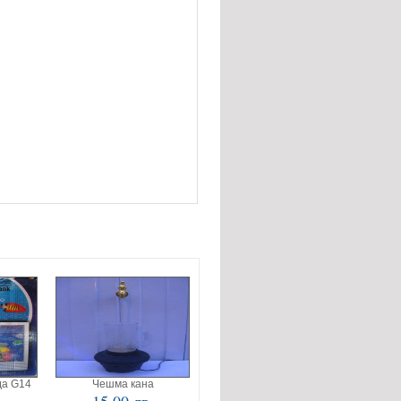
да G14
Чешма кана