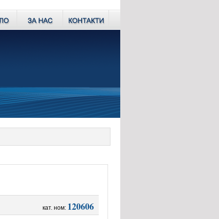
120606
кат. ном: