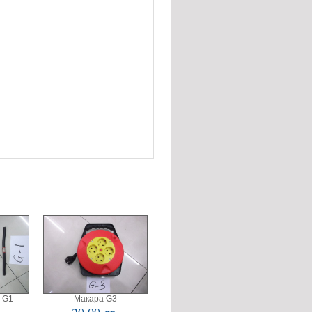
 G1
Макара G3