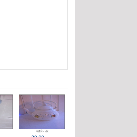
5
Чайник