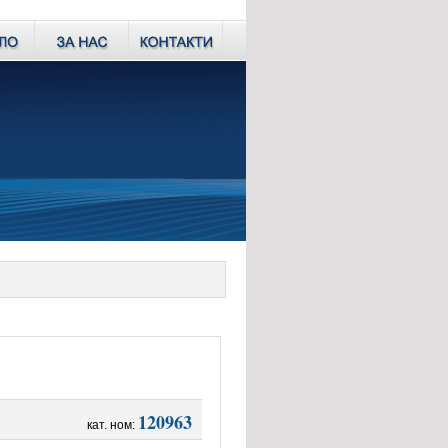
120963
кат. ном: