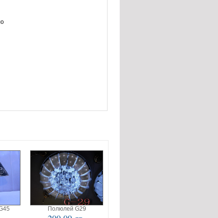
ло
G45
Полюлей G29