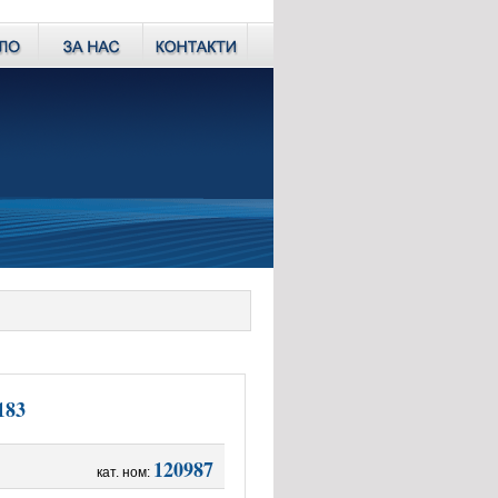
183
120987
кат. ном: